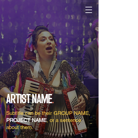
ARTIST NAME
.
Subtitle can be their GROUP NAME,
PROJECT NAME
, or a sentence
about them.